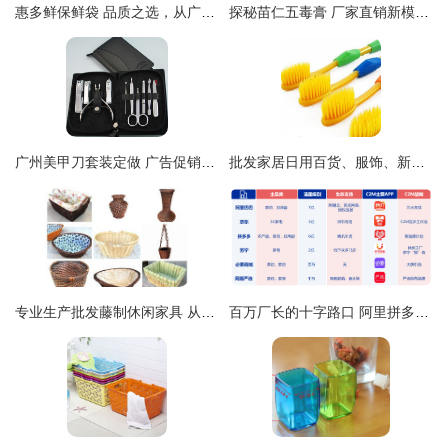
惠多鲜保鲜袋 品质之选，从广州佳厨走向全国
探秘苗仁五毒膏 厂家直销新模式，传承品质与细节臻选
广州美甲刀套装定做 广告促销与厂家直接供货的创新实践
批发家居日用百货、服饰、新奇特产品与光学仪器全攻略
专业生产批发藤制休闲家具 从1只起订，打造惬意生活空间
百万厂长的十字路口 阿里拼多多角力下的外贸转型与小人物的商业选择