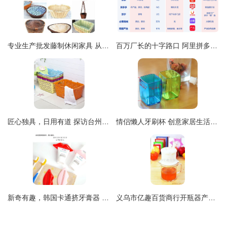
专业生产批发藤制休闲家具 从1只起订，打造惬意生活空间
百万厂长的十字路口 阿里拼多多角力下的外贸转型与小人物的商业选择
匠心独具，日用有道 探访台州市黄岩琪之艺日用品厂
情侣懒人牙刷杯 创意家居生活新宠，点缀日常小确幸
新奇有趣，韩国卡通挤牙膏器 让日常挤牙膏也变得充满乐趣
义乌市亿趣百货商行开瓶器产品全览 解锁日常便捷生活的得力助手