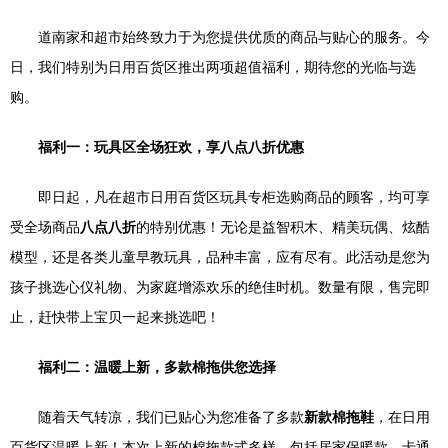
道南家和超市始终致力于为您提供优质的商品与贴心的服务。今
日，我们特别为日用百货区推出两项超值福利，期待您的光临与选
购。
福利一：玩具区全场狂欢，享八点八折优惠
即日起，凡在超市日用百货区玩具专柜选购商品的顾客，均可享
受全场商品
八点八折
的特别优惠！无论是益智积木、精美玩偶、炫酷
模型，还是各类儿童早教玩具，品种丰富，应有尽有。此活动是您为
孩子挑选心仪礼物、为家庭增添欢乐的绝佳时机。数量有限，售完即
止，赶快带上宝贝一起来挑选吧！
福利二：温暖上新，多款棉拖供您选择
随着天气转凉，我们已贴心为您准备了多款
新款棉拖鞋
，在日用
百货区温暖上新！本次上新的棉拖款式多样，包括居家保暖款、卡通