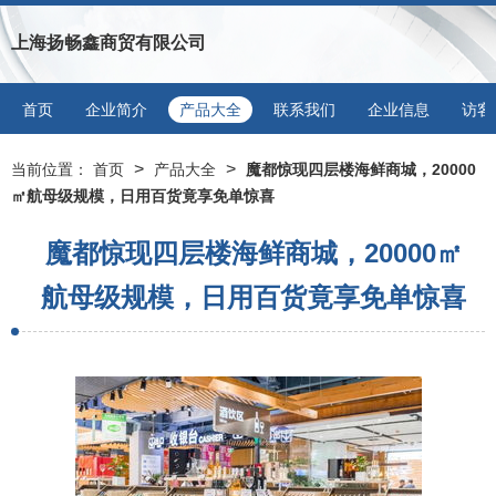
上海扬畅鑫商贸有限公司
首页
企业简介
产品大全
联系我们
企业信息
访客
>
>
当前位置：
首页
产品大全
魔都惊现四层楼海鲜商城，20000
㎡航母级规模，日用百货竟享免单惊喜
魔都惊现四层楼海鲜商城，20000㎡
航母级规模，日用百货竟享免单惊喜