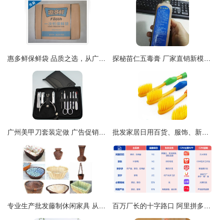
惠多鲜保鲜袋 品质之选，从广州佳厨走向全国
探秘苗仁五毒膏 厂家直销新模式，传承品质与细节臻选
广州美甲刀套装定做 广告促销与厂家直接供货的创新实践
批发家居日用百货、服饰、新奇特产品与光学仪器全攻略
专业生产批发藤制休闲家具 从1只起订，打造惬意生活空间
百万厂长的十字路口 阿里拼多多角力下的外贸转型与小人物的商业选择