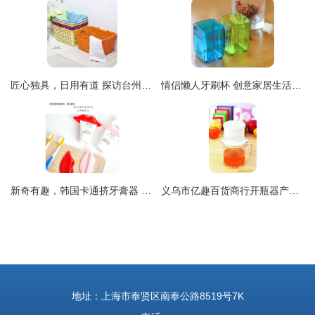
匠心独具，日用有道 探访台州市黄岩琪之艺日用品厂
情侣懒人牙刷杯 创意家居生活新宠，点缀日常小确幸
新奇有趣，韩国卡通挤牙膏器 让日常挤牙膏也变得充满乐趣
义乌市亿趣百货商行开瓶器产品全览 解锁日常便捷生活的得力助手
地址：上海市奉贤区南奉公路8519号7K