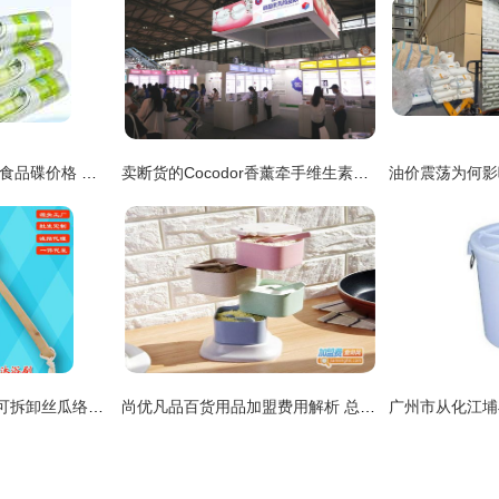
一次性食品碟 一次性食品碟价格 一次性食品碟图片 列表网
卖断货的Cocodor香薰牵手维生素沐浴花洒，韩国京畿道60家企业组团亮相中国日用百货商品交易会
厂家批发可悬挂弯柄可拆卸丝瓜络沐浴刷 浴中刮痧新经典。悬挂、硬软、可拆卸技巧多
尚优凡品百货用品加盟费用解析 总投资19.1万元包含哪些项目？