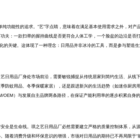
越单纯功能性的追求。“艺”字点睛，意味着在满足基本使用需求之外，对
下功夫：一款扫帚的握持曲线是否更符合人体工学，一个脸盆的边沿是否
异化的关键。这体现了一种理念：日用品并非冰冷的工具，而是参与塑造
之艺日用品厂身处市场前沿，需要敏锐捕捉从传统居家到简约生活、从线
夏季防蚊用品、冬季保暖家居），还是跟进新兴的生活趋势（如迷你厨房
M/OEM）与发展自主品牌两条路径，在保证产能利用率的逐步积累自身
与安全是生命线。琪之艺日用品厂必然需要建立严格的质量控制体系，从
随着消费升级和环保意识的增强，市场对日用品的期待已不再局限于“能用”，