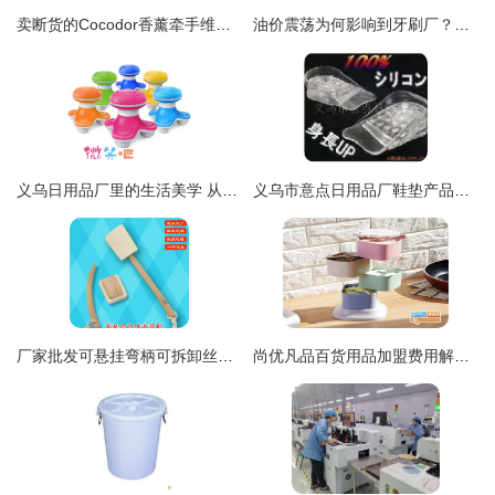
卖断货的Cocodor香薰牵手维生素沐浴花洒，韩国京畿道60家企业组团亮相中国日用百货商品交易会
油价震荡为何影响到牙刷厂？石油背后鲜为人知的庞大产业链 日用百货
义乌日用品厂里的生活美学 从一支牙刷看中国制造的细心与创新
义乌市意点日用品厂鞋垫产品列表及日用百货概览
厂家批发可悬挂弯柄可拆卸丝瓜络沐浴刷 浴中刮痧新经典。悬挂、硬软、可拆卸技巧多
尚优凡品百货用品加盟费用解析 总投资19.1万元包含哪些项目？