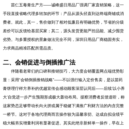
苗仁五毒膏生产方——诚峰盛日用品厂强调厂家直销策略，这一
手段直接省略代理多转加的环节：产品从源头径直到达终端商铺或消
费者。就此，其一，售价做到了相对低廉且有明确优势，节省的分级
差价可以反馈给基层买家；其二，源头发货更能严控品能、减少囤货
劣势。与多重授权的景象做法完全不同，深圳日用品厂商稳固夯实，
力求商品精准匹配所需品质。
二、会销促进与倒插推广法
伴随着老辈们的口碑和推销技巧，大力度会销覆盖网点端优势彰
显：采用“会销倒插推销战略”——不以强行输入定价售卖，是以苗药
膏饼理疗样方养补的优越宣传会感动顾客深层认同后——后续‘以小养
大’自觉进一步产生预期形成极大轰动布局。据察消费者反馈道听，称
这家势态足够带动长向火拼或属于稳健下满推广利财方法的内含完整
一桥节。这对于各地代理商而言操作较为温馨亲切、达成自拟业绩平
稳大幅夯实增量利润有显著促进。其实此绝非新鲜单一操作，早在上