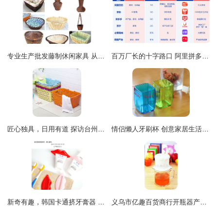
专业生产批发藤制休闲家具 从1只起订，打造惬意生活空间
百万厂长的十字路口 阿里拼多多角力下的外贸转型与小人物的商业选择
匠心独具，日用有道 探访台州市黄岩琪之艺日用品厂
情侣懒人牙刷杯 创意家居生活新宠，点缀日常小确幸
新奇有趣，韩国卡通挤牙膏器 让日常挤牙膏也变得充满乐趣
义乌市亿趣百货商行开瓶器产品全览 解锁日常便捷生活的得力助手