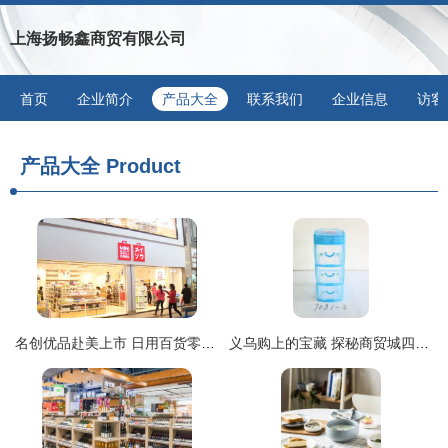
上海扬畅鑫商贸有限公司
首页
企业简介
产品大全
联系我们
企业信息
访客
产品大全
Product
名创优品赴美上市 日用百货零售巨头的全球扩张之路
义乌购上的宝藏 探秘商贸城四区日用百货商铺