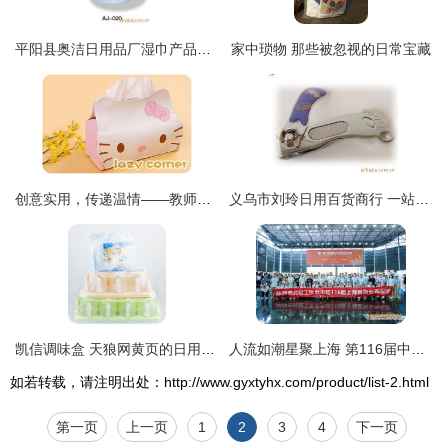
平阳县奥洁日用品厂湿巾产品系列 优质日用百货的选择
家中琐物 那些被忽视的日常宝藏
创意实用，传递温情——教师节与生日礼品的日用百货精选
义乌市刘玲日用百货商行 一站式日用百货采购优选
凯信调味盒 天狼网黄页的日用百货优选
人流如潮星聚上海 第116届中国日用百货商品交易会盛大开幕
如若转载，请注明出处：http://www.gyxtyhx.com/product/list-2.html
第一页
上一页
1
2
3
4
下一页