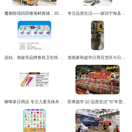
魔都惊现四层楼海鲜商城，20000㎡航母级规模，日用百货竟享免单惊喜
专注品质生活——探访宁海县乐洁日用品厂
晶钻、海旋等品牌卷筒卫生纸 质优价廉的居家办公明智之选
道南家和超市日用百货区今日福利 玩具八点八折，新款棉拖上新
哆咪多日用品 专注儿童无味杀虫剂，守护家庭健康安全
苏果超市 以“品质生活”与“年货新街”重塑春节消费体验